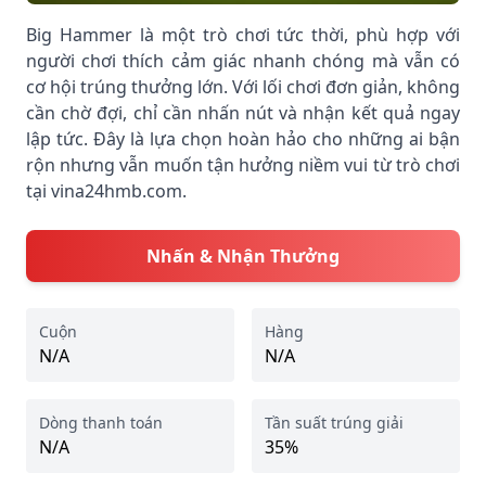
Big Hammer là một trò chơi tức thời, phù hợp với
người chơi thích cảm giác nhanh chóng mà vẫn có
cơ hội trúng thưởng lớn. Với lối chơi đơn giản, không
cần chờ đợi, chỉ cần nhấn nút và nhận kết quả ngay
lập tức. Đây là lựa chọn hoàn hảo cho những ai bận
rộn nhưng vẫn muốn tận hưởng niềm vui từ trò chơi
tại vina24hmb.com.
Nhấn & Nhận Thưởng
Cuộn
Hàng
N/A
N/A
Dòng thanh toán
Tần suất trúng giải
N/A
35%