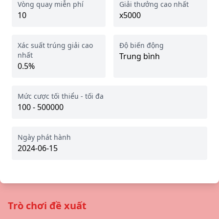
Vòng quay miễn phí
Giải thưởng cao nhất
10
x5000
Xác suất trúng giải cao
Độ biến động
nhất
Trung bình
0.5%
Mức cược tối thiểu - tối đa
100 - 500000
Ngày phát hành
2024-06-15
Trò chơi đề xuất