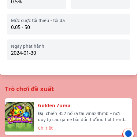
0.5%
Mức cược tối thiểu - tối đa
0.05 - 50
Ngày phát hành
2024-01-30
Trò chơi đề xuất
Golden Zuma
Đại chiến B52 nổ ra tại vina24hmb – nơi
quy tụ các game bài đổi thưởng hot trend
nhất Việt Nam...
Chi tiết